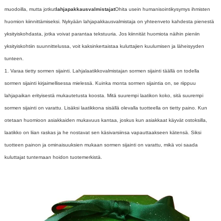
muodoilla, mutta jotkut
lahjapakkausvalmistajat
Ohita usein humanisointikysymys ihmisten
huomion kiinnittämiseksi. Nykyään lahjapakkausvalmistaja on yhteenveto kahdesta pienestä
yksityiskohdasta, jotka voivat parantaa tekstuuria. Jos kiinnität huomiota näihin pieniin
yksityiskohtiin suunnittelussa, voit kaksinkertaistaa kuluttajien kuulumisen ja läheisyyden
tunteen.
1. Varaa tietty sormen sijainti. Lahjalaatikkovalmistajan sormen sijainti täällä on todella
sormen sijainti kirjaimellisessa mielessä. Kuinka monta sormen sijaintia on, se riippuu
lahjapaikan erityisestä mukautetusta koosta. Mitä suurempi laatikon koko, sitä suurempi
sormen sijainti on varattu. Lisäksi laatikkona sisällä olevalla tuotteella on tietty paino. Kun
otetaan huomioon asiakkaiden mukavuus kantaa, joskus kun asiakkaat käyvät ostoksilla,
laatikko on liian raskas ja he nostavat sen käsivarsiinsa vapauttaakseen kätensä. Siksi
tuotteen painon ja ominaisuuksien mukaan sormen sijainti on varattu, mikä voi saada
kuluttajat tuntemaan hoidon tuotemerkistä.