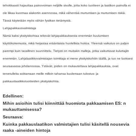
tehokkaasti hajauttaa painovoiman neljälle sivulle, jotta koko tuotteen ja laatikon painolla ei
ole liikaa kuormaa alakortin asennossa, mikä vähentää murtumisen ja murtumisen riskiä.
Tässä käytetään myös vähän fysiikan tietämystä.
Lahjapakkausvalmistaja
Nämä kaksi yksityiskohtaa tekevät lahjapakkauksesta enemmän kuulumisen
käyttökokemusta, mikä heijastaa eräänlaista huolellista hoitoa. Yleensä vaikutus on paljon
parempi kuin tavallinen suunnittelu. Tietysti on muitakin malleja, jotka vaikuttavat kuluttajiin
enemmän. Lahjalaatikkovalmistajan toimittaja ei mene yksityiskohtiin täällä, ja tuo ne luoksesi
seuraavassa johdannossa. Ystävät, joiden on mukautettava lahjapakkauksia, ovat
tervetulleita soittamaan meille milloin tahansa kuulemaan tulostus- ja
pakkauslaatikkotuotteiden yksityiskohtia.
Edellinen:
Mihin asioihin tulisi kiinnittää huomiota pakkaamisen ES: n
mukauttamisessa?
Seuraava:
Kuinka pakkauslaatikon valmistajien tulisi käsitellä nousevia
raaka -aineiden hintoja