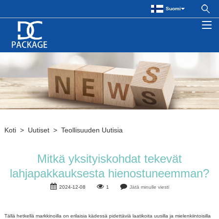
Suomi
Koti
>
Uutiset
>
Teollisuuden Uutisia
Mitkä yksityiskohdat tekevät
lahjapakkauksesta hienostuneemman?
2024-12-08
1
Jätä minulle viesti
Tällä hetkellä markkinoilla on erilaisia ​​kädessä pidettäviä laatikoita uusilla ja mielenkiintoisilla