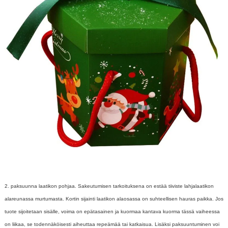
2. paksuunna laatikon pohjaa. Sakeutumisen tarkoituksena on estää tiiviste lahjalaatikon
alareunassa murtumasta. Kortin sijainti laatikon alaosassa on suhteellisen hauras paikka. Jos
tuote sijoitetaan sisälle, voima on epätasainen ja kuormaa kantava kuorma tässä vaiheessa
on liikaa, se todennäköisesti aiheuttaa repeämää tai katkaisua. Lisäksi paksuuntuminen voi