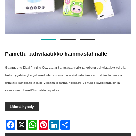
Painettu pahvilaatikko hammastahnalle
Guangdong Dicai Printing Co., Ltd.:n hammastahnalle tarkoitettu pahvilaatikko voi olla
tukkumyynti tai yksityishenkilöiden ostama, ja räätälöintiä tuetaan. Tehtaallamme on
riittävästi materiaaleja ja se voidaan toimittaa nopeasti. Se tukee myös räätälöintiä
vastaamaan henkilökohtaisia ​​tarpeitasi.
Lähetä kysely
Facebook
X
WhatsApp
Pinterest
LinkedIn
Share