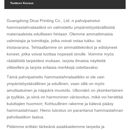
Tuotteen Kuvaus
Guangdong Dicai Printing Co., Ltd.:n pahvipainetut
hammastahnalaatikot on valmistettu ympäristöystävällisistä
materiaaleista edulliseen hintaan. Olemme ammattimaisia ​​
valmistajia ja toimittajia, jotka voivat ostaa tukku- tai
irtotavarana. Tehtaallamme on ammattiteknikot ja edistyneet
koneet, jotka voivat tuottaa nopeasti sinulle. Voimme myös
räätälöidä tarpeidesi mukaan, tarjota ilmaisia ​​näytteitä
viitteellesi ja tarjota erilaisia ​​merkkejä ostettavaksi.
Tämä pahvipainettu hammastahnalaatikko ei ole vain
ympäristöystävällinen ja edullinen, vaan sillä on myös
ainutlaatuinen ja näppärä muotoilu. Ulkonäkö on yksinkertainen
ja tyylikäs, ja siinä on harmoninen värisovitus, mikä voi herättää
kuluttajien huomion; Kohtuullinen rakenne ja kätevä pääsy
hammastahnaan; Hieno tulostus on parantanut hammastahnan
pahvilaatikon laatua.
Pidämme erittäin tärkeänä asiakkaidemme tarpeita ja